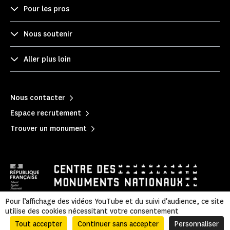
Pour les pros
Nous soutenir
Aller plus loin
Nous contacter
Espace recrutement
Trouver un monument
Pour l’affichage des vidéos YouTube et du suivi d'audience, ce site
utilise des cookies nécessitant votre consentement
Mentions légales
|
Politique de confidentialité
|
Informations légales et administratives
|
Plan du site
Tout accepter
Continuer sans accepter
Personnaliser